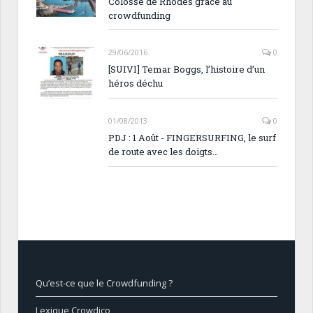
Colosse de Rhodes grâce au
crowdfunding
29/06/2016
0
[SUIVI] Temar Boggs, l’histoire d’un
héros déchu
01/08/2013
0
PDJ : 1 Août - FINGERSURFING, le surf
de route avec les doigts…
Qu’est-ce que le Crowdfunding ?
Lexique Crowdico