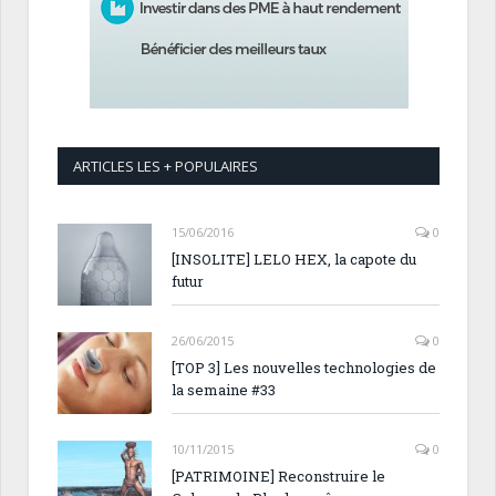
ARTICLES LES + POPULAIRES
15/06/2016
0
[INSOLITE] LELO HEX, la capote du
futur
26/06/2015
0
[TOP 3] Les nouvelles technologies de
la semaine #33
10/11/2015
0
[PATRIMOINE] Reconstruire le