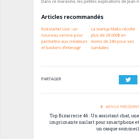
Dans ce marasme, les petites explications de Jean no
Articles recommandés
Kickstarter Live : un
La startup Maku récolte
nouveau service pour
plus de 28 000$ en
permettre aux créateurs
moins de 24H pour ses
et backers d’interagir
sandales
PARTAGER
Twi
ARTICLE PRÉCÉDEN
Top Bizarrerie 46 : Un assistant chat, un
imprimante nailart pour smartphone e
un casque sommei