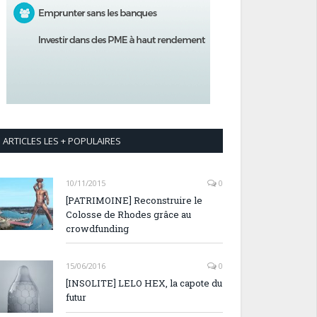
ARTICLES LES + POPULAIRES
10/11/2015
0
[PATRIMOINE] Reconstruire le
Colosse de Rhodes grâce au
crowdfunding
15/06/2016
0
[INSOLITE] LELO HEX, la capote du
futur