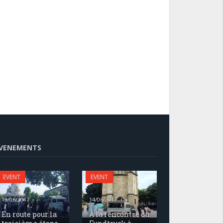
VENEMENTS
EVENT
EVENT
19/06/2017
14/06/2017
En route pour la
À la rencontre du