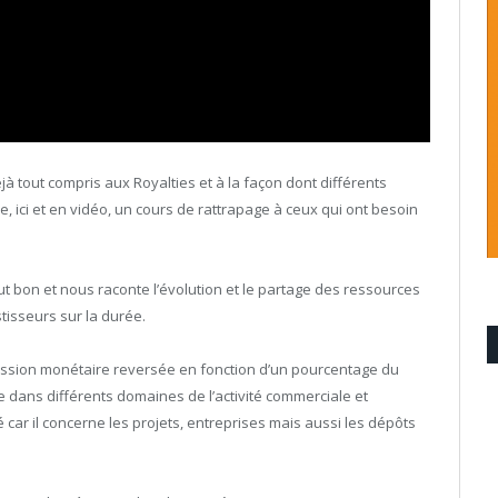
à tout compris aux Royalties et à la façon dont différents
re, ici et en vidéo, un cours de rattrapage à ceux qui ont besoin
ut bon et nous raconte l’évolution et le partage des ressources
tisseurs sur la durée.
ission monétaire reversée en fonction d’un pourcentage du
que dans différents domaines de l’activité commerciale et
é car il concerne les projets, entreprises mais aussi les dépôts