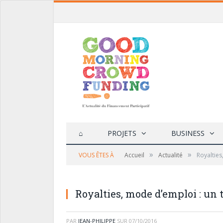
⌂
PROJETS
BUSINESS
»
»
VOUS ÊTES À
Accueil
Actualité
Royalties
Royalties, mode d’emploi : un 
PAR
JEAN-PHILIPPE
SUR
07/10/2016