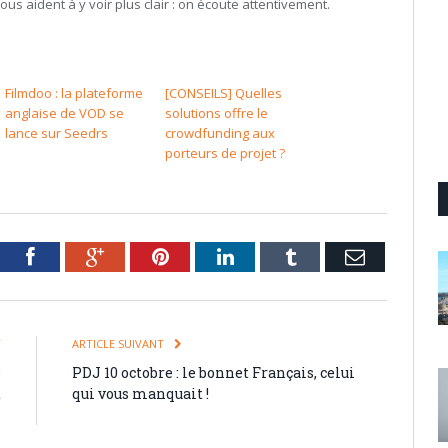
us aident à y voir plus clair : on écoute attentivement.
Filmdoo : la plateforme
[CONSEILS] Quelles
anglaise de VOD se
solutions offre le
lance sur Seedrs
crowdfunding aux
porteurs de projet ?
tter
Facebook
Google+
Pinterest
LinkedIn
Tumblr
Email
T
ARTICLE SUIVANT
e
PDJ 10 octobre : le bonnet Français, celui
t
qui vous manquait !
l