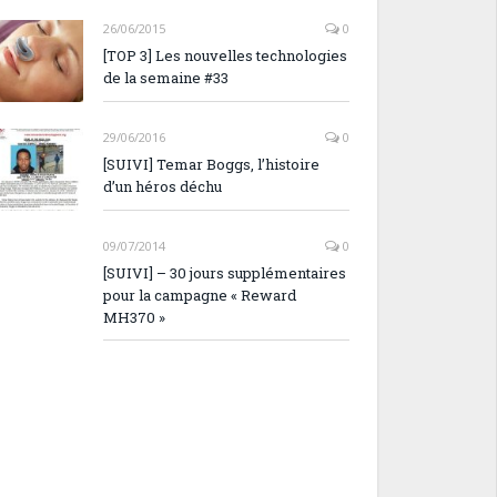
26/06/2015
0
[TOP 3] Les nouvelles technologies
de la semaine #33
29/06/2016
0
[SUIVI] Temar Boggs, l’histoire
d’un héros déchu
09/07/2014
0
[SUIVI] – 30 jours supplémentaires
pour la campagne « Reward
MH370 »