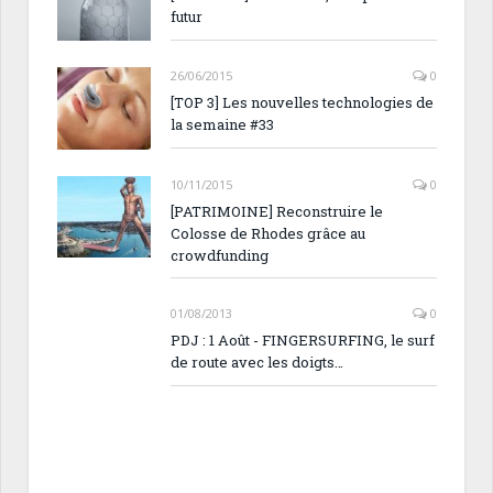
futur
26/06/2015
0
[TOP 3] Les nouvelles technologies de
la semaine #33
10/11/2015
0
[PATRIMOINE] Reconstruire le
Colosse de Rhodes grâce au
crowdfunding
01/08/2013
0
PDJ : 1 Août - FINGERSURFING, le surf
de route avec les doigts…