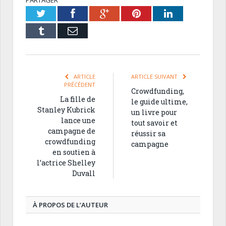
Twitter
Facebook
Google+
Pinterest
LinkedIn
Tumblr
Email
ARTICLE
ARTICLE SUIVANT
PRÉCÉDENT
Crowdfunding,
La fille de
le guide ultime,
Stanley Kubrick
un livre pour
lance une
tout savoir et
campagne de
réussir sa
crowdfunding
campagne
en soutien à
l’actrice Shelley
Duvall
À PROPOS DE L’AUTEUR