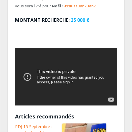
vous sera livré pour
Noël
!
KissKissBankBank
.
MONTANT RECHERCHE:
25 000 €
Articles recommandés
PDJ 15 Septembre :