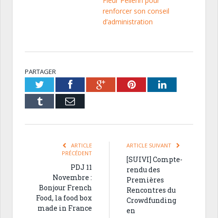
Fleur Pellerin pour
renforcer son conseil
d’administration
PARTAGER
Twitter
Facebook
Google+
Pinterest
LinkedIn
Tumblr
Email
ARTICLE
ARTICLE SUIVANT
PRÉCÉDENT
[SUIVI] Compte-
PDJ 11
rendu des
Novembre :
Premières
Bonjour French
Rencontres du
Food, la food box
Crowdfunding
made in France
en