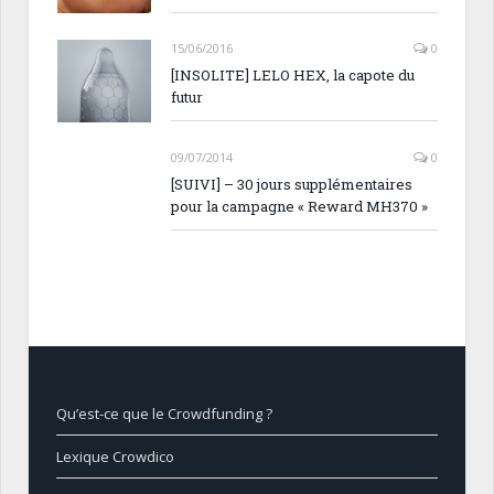
15/06/2016
0
[INSOLITE] LELO HEX, la capote du
futur
09/07/2014
0
[SUIVI] – 30 jours supplémentaires
pour la campagne « Reward MH370 »
Qu’est-ce que le Crowdfunding ?
Lexique Crowdico