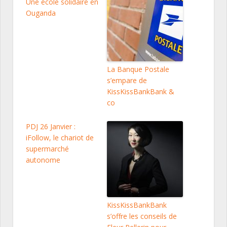
Une école solidaire en
Ouganda
La Banque Postale
s’empare de
KissKissBankBank &
co
PDJ 26 Janvier :
iFollow, le chariot de
supermarché
autonome
KissKissBankBank
s’offre les conseils de