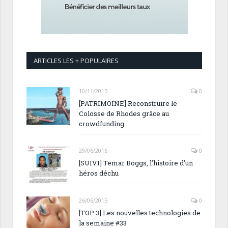
ARTICLES LES + POPULAIRES
10/11/2015
0
[PATRIMOINE] Reconstruire le
Colosse de Rhodes grâce au
crowdfunding
29/06/2016
0
[SUIVI] Temar Boggs, l’histoire d’un
héros déchu
26/06/2015
0
[TOP 3] Les nouvelles technologies de
la semaine #33