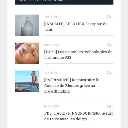
15/06/2016
0
[INSOLITE] LELO HEX, la capote du
futur
26/06/2015
0
[TOP 3] Les nouvelles technologies de
la semaine #33
10/11/2015
0
[PATRIMOINE] Reconstruire le
Colosse de Rhodes grâce au
crowdfunding
01/08/2013
0
PDJ : 1 Août - FINGERSURFING, le surf
de route avec les doigts…