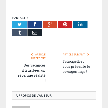
PARTAGER
Twitter
Facebook
Google+
Pinterest
LinkedIn
Tumblr
Email
ARTICLE
ARTICLE SUIVANT
PRÉCÉDENT
Tchougether
Des vacances
vous présente le
illimitées, un
cowagonnage !
rêve, une réalité
!
À PROPOS DE L’AUTEUR