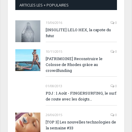
ARTICLES LES + POPULAIRES
15/06/2016
0
[INSOLITE] LELO HEX, la capote du
futur
10/11/2015
0
[PATRIMOINE] Reconstruire le
Colosse de Rhodes grâce au
crowdfunding
01/08/2013
0
PDJ : 1 Août - FINGERSURFING, le surf
de route avec les doigts…
26/06/2015
0
[TOP 3] Les nouvelles technologies de
la semaine #33