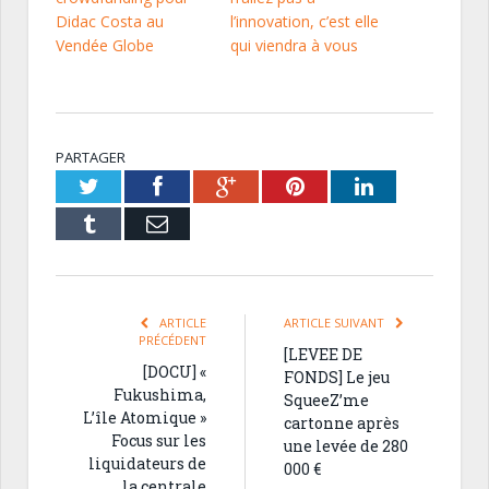
Didac Costa au
l’innovation, c’est elle
Vendée Globe
qui viendra à vous
PARTAGER
Twitter
Facebook
Google+
Pinterest
LinkedIn
Tumblr
Email
ARTICLE
ARTICLE SUIVANT
PRÉCÉDENT
[LEVEE DE
[DOCU] «
FONDS] Le jeu
Fukushima,
SqueeZ’me
L’île Atomique »
cartonne après
Focus sur les
une levée de 280
liquidateurs de
000 €
la centrale