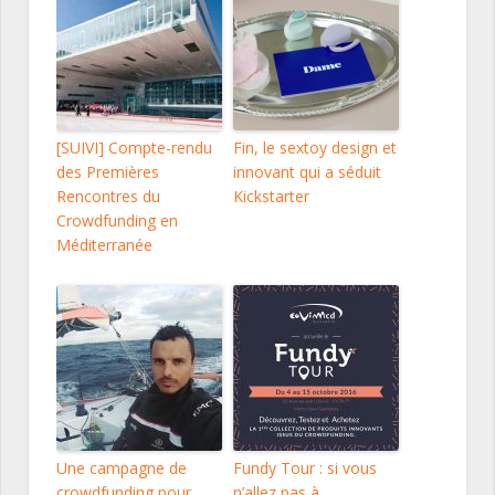
[SUIVI] Compte-rendu
Fin, le sextoy design et
des Premières
innovant qui a séduit
Rencontres du
Kickstarter
Crowdfunding en
Méditerranée
Une campagne de
Fundy Tour : si vous
crowdfunding pour
n’allez pas à