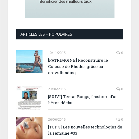
ARTICLES LES + POPULAIRES
10/11/2015
0
[PATRIMOINE] Reconstruire le
Colosse de Rhodes grâce au
crowdfunding
29/06/2016
0
[SUIVI] Temar Boggs, l’histoire d’un
héros déchu
26/06/2015
0
[TOP 3] Les nouvelles technologies de
la semaine #33