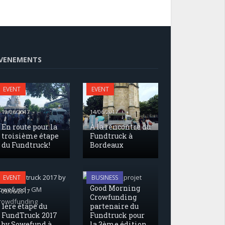
VENEMENTS
EVENT
EVENT
19/06/2017
14/06/2017
En route pour la
À la rencontre du
troisième étape
Fundtruck à
du Fundtruck!
Bordeaux
17/05/2017
EVENT
BUSINESS
Good Morning
09/06/2017
Crowfunding
1ère étape du
partenaire du
FundTruck 2017
Fundtruck pour
by Sowefund à
la 3ème édition