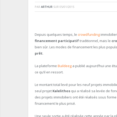
PAR
ARTHUR
SUR
05/01/2015
Depuis quelques temps, le
crowdfunding
immobilier
financement participatif
traditionnel, mais le
cr
bien sûr. Les modes de financement les plus populai
prêt
.
La plateforme
Buildeeg
a publié aujourd’hui une ét
ce qu’il en ressort.
Le montant total levé pour les neuf projets immobilie
seul projet
Kalelithos
qui a réalisé sa levée de fon
des projets immobiliers ont été réalisés sous forme d
financement le plus prisé.
Une seule sortie a été réalisée cette année par la 