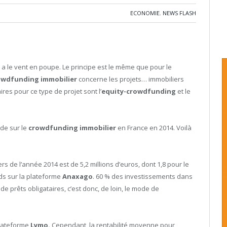
ECONOMIE
,
NEWS FLASH
 a le vent en poupe. Le principe est le même que pour le
owdfunding immobilier
concerne les projets… immobiliers
res pour ce type de projet sont l’
equity-crowdfunding
et le
ude sur le
crowdfunding immobilier
en France en 2014. Voilà
rs de l’année 2014 est de 5,2 millions d’euros, dont 1,8 pour le
ds sur la plateforme
Anaxago
. 60 % des investissements dans
e prêts obligataires, c’est donc, de loin, le mode de
plateforme
Lymo.
Cependant, la rentabilité moyenne pour