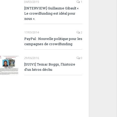
04/03/2015
1
[INTERVIEW] Guillaume Gibault «
Le crowdfunding est idéal pour
nous ».
17/03/2014
2
PayPal : Nouvelle politique pour les
campagnes de crowdfunding
29/06/2016
0
[SUIVI] Temar Boggs, l’histoire
d’un héros déchu