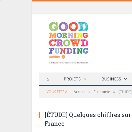
⌂
PROJETS
BUSINESS
»
»
VOUS ÊTES À
Accueil
Economie
[ÉTUDE]
[ÉTUDE] Quelques chiffres su
France