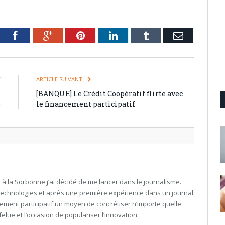
tter
Facebook
Google+
Pinterest
LinkedIn
Tumblr
Email
T
ARTICLE SUIVANT
n
[BANQUE] Le Crédit Coopératif flirte avec
e
le financement participatif
à la Sorbonne j’ai décidé de me lancer dans le journalisme.
technologies et après une première expérience dans un journal
ncement participatif un moyen de concrétiser n’importe quelle
lue et l’occasion de populariser l’innovation.