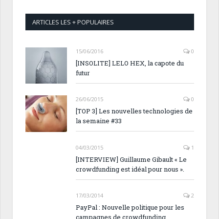
ARTICLES LES + POPULAIRES
15/06/2016
0
[INSOLITE] LELO HEX, la capote du
futur
26/06/2015
0
[TOP 3] Les nouvelles technologies de
la semaine #33
04/03/2015
1
[INTERVIEW] Guillaume Gibault « Le
crowdfunding est idéal pour nous ».
17/03/2014
2
PayPal : Nouvelle politique pour les
campagnes de crowdfunding