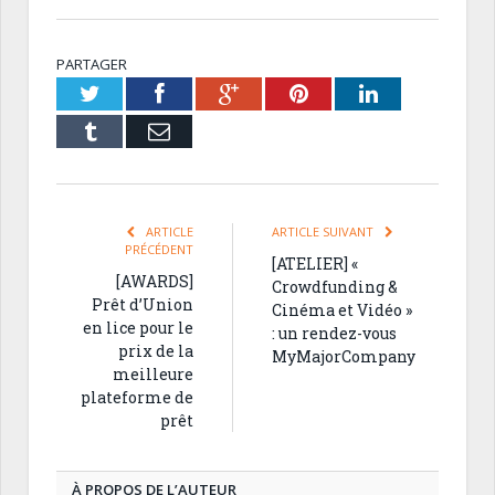
PARTAGER
Twitter
Facebook
Google+
Pinterest
LinkedIn
Tumblr
Email
ARTICLE
ARTICLE SUIVANT
PRÉCÉDENT
[ATELIER] «
[AWARDS]
Crowdfunding &
Prêt d’Union
Cinéma et Vidéo »
en lice pour le
: un rendez-vous
prix de la
MyMajorCompany
meilleure
plateforme de
prêt
À PROPOS DE L’AUTEUR