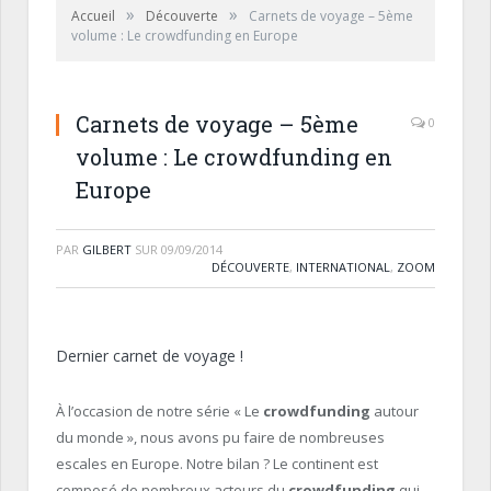
»
»
Accueil
Découverte
Carnets de voyage – 5ème
volume : Le crowdfunding en Europe
Carnets de voyage – 5ème
0
volume : Le crowdfunding en
Europe
PAR
GILBERT
SUR
09/09/2014
DÉCOUVERTE
,
INTERNATIONAL
,
ZOOM
Dernier carnet de voyage !
À l’occasion de notre série « Le
crowdfunding
autour
du monde », nous avons pu faire de nombreuses
escales en Europe. Notre bilan ? Le continent est
composé de nombreux acteurs du
crowdfunding
qui,