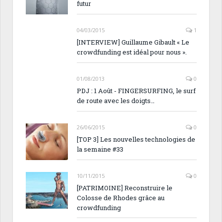
futur
04/03/2015
1
[INTERVIEW] Guillaume Gibault « Le
crowdfunding est idéal pour nous ».
01/08/2013
0
PDJ : 1 Août - FINGERSURFING, le surf
de route avec les doigts…
26/06/2015
0
[TOP 3] Les nouvelles technologies de
la semaine #33
10/11/2015
0
[PATRIMOINE] Reconstruire le
Colosse de Rhodes grâce au
crowdfunding