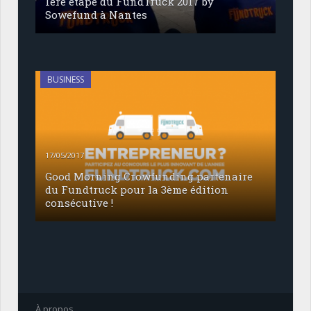
1ère étape du FundTruck 2017 by
Sowefund à Nantes
BUSINESS
17/05/2017
Good Morning Crowfunding partenaire
du Fundtruck pour la 3ème édition
consécutive !
À propos