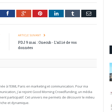
tter
Facebook
Google+
Pinterest
LinkedIn
Tumblr
Email
T
ARTICLE SUIVANT
e
PDJ 9 mai : Onecub - L’allié de vos
s
données
née à l'EIML Paris en marketing et communication. Pour ma
nication, j'ai rejoint Good Morning Crowdfunding, un média
ment participatif. Cet univers me permets de découvrir le milieu
riche et dynamique.