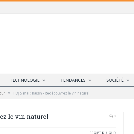
TECHNOLOGIE
TENDANCES
SOCIÉTÉ
»
Jour
PDJ 5 mai : Raisin - Redécouvrez le vin naturel
ez le vin naturel
0
PROJET DU JOUR