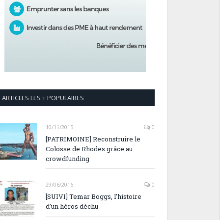
ARTICLES LES + POPULAIRES
10/11/2015
0
[PATRIMOINE] Reconstruire le
Colosse de Rhodes grâce au
crowdfunding
29/06/2016
0
[SUIVI] Temar Boggs, l’histoire
d’un héros déchu