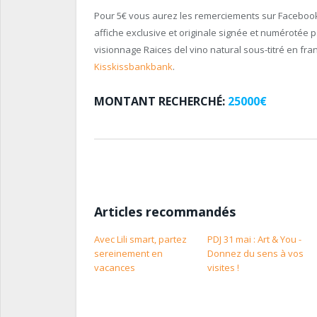
Pour 5€ vous aurez les remerciements sur Facebook a
affiche exclusive et originale signée et numérotée p
visionnage Raices del vino natural sous-titré en fran
Kisskissbankbank
.
MONTANT RECHERCHÉ:
25000€
Articles recommandés
Avec Lili smart, partez
PDJ 31 mai : Art & You -
sereinement en
Donnez du sens à vos
vacances
visites !