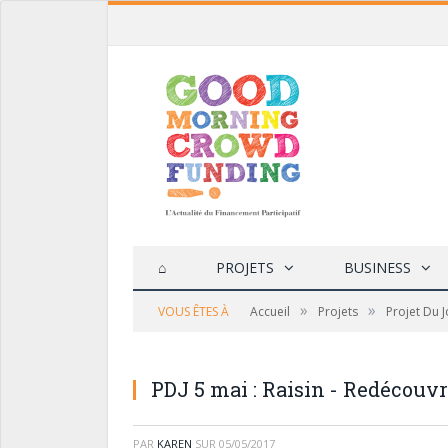
⌂
PROJETS
BUSINESS
»
»
VOUS ÊTES À
Accueil
Projets
Projet Du 
PDJ 5 mai : Raisin - Redécouvr
PAR
KAREN
SUR
05/05/2017