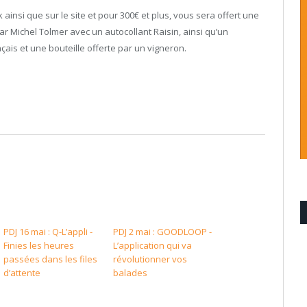
insi que sur le site et pour 300€ et plus, vous sera offert une
ar Michel Tolmer avec un autocollant Raisin, ainsi qu’un
çais et une bouteille offerte par un vigneron.
PDJ 16 mai : Q-L’appli -
PDJ 2 mai : GOODLOOP -
Finies les heures
L’application qui va
passées dans les files
révolutionner vos
d’attente
balades