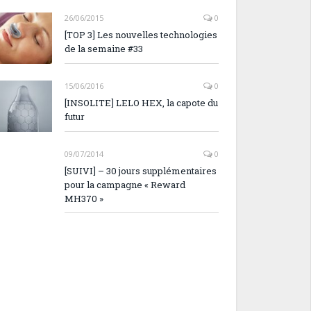
26/06/2015
0
[TOP 3] Les nouvelles technologies
de la semaine #33
15/06/2016
0
[INSOLITE] LELO HEX, la capote du
futur
09/07/2014
0
[SUIVI] – 30 jours supplémentaires
pour la campagne « Reward
MH370 »