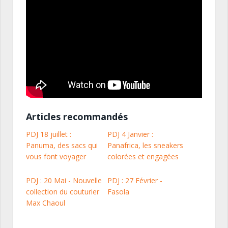
Articles recommandés
PDJ 18 juillet :
PDJ 4 Janvier :
Panuma, des sacs qui
Panafrica, les sneakers
vous font voyager
colorées et engagées
PDJ : 20 Mai - Nouvelle
PDJ : 27 Février -
collection du couturier
Fasola
Max Chaoul