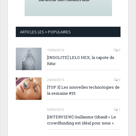
ARTICLES LES + POPULAIRES
15/06/2016
0
[INSOLITE] LELO HEX, la capote du
futur
26/06/2015
0
[TOP 3] Les nouvelles technologies de
la semaine #33
04/03/2015
1
[INTERVIEW] Guillaume Gibault « Le
crowdfunding est idéal pour nous ».