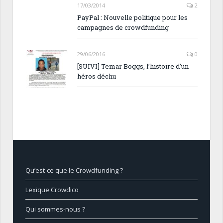
17/03/2014
2
PayPal : Nouvelle politique pour les
campagnes de crowdfunding
29/06/2016
0
[SUIVI] Temar Boggs, l’histoire d’un
héros déchu
Qu’est-ce que le Crowdfunding ?
Lexique Crowdico
Qui sommes-nous ?