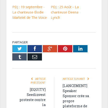
PDJ : 19 septembre -
PDJ : 25 Août - La
La chanteuse Elodie
chanteuse Deena
Martelet de The Voice
Lynch
PARTAGER
Twitter
Facebook
Google+
Pinterest
LinkedIn
Tumblr
Email
ARTICLE
ARTICLE SUIVANT
PRÉCÉDENT
[LANCEMENT]
[EQUITY]
Speaker
Seedinvest
Sponsor crée sa
proteste contre
propre
la
plateforme de