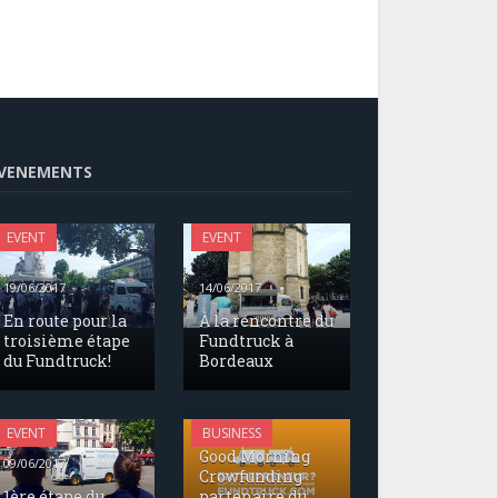
VENEMENTS
EVENT
EVENT
19/06/2017
14/06/2017
En route pour la
À la rencontre du
troisième étape
Fundtruck à
du Fundtruck!
Bordeaux
17/05/2017
EVENT
BUSINESS
Good Morning
09/06/2017
Crowfunding
1ère étape du
partenaire du