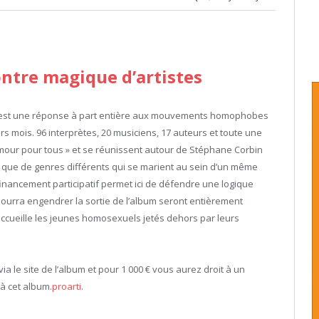
ontre magique d’artistes
 c’est une réponse à part entière aux mouvements homophobes
rs mois. 96 interprètes, 20 musiciens, 17 auteurs et toute une
mour pour tous » et se réunissent autour de Stéphane Corbin
 que de genres différents qui se marient au sein d’un même
 financement participatif permet ici de défendre une logique
pourra engendrer la sortie de l’album seront entièrement
ccueille les jeunes homosexuels jetés dehors par leurs
a le site de l’album et pour 1 000 € vous aurez droit à un
 à cet album.
proarti
.