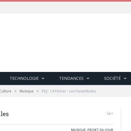
TECHNOLOGIE
TENDANCES
SOCIÉTÉ
»
»
Culture
Musique
PDJ : 14 Février - Les Funambules
ules
0
MUSIQUE
,
PROJET DU JOUR