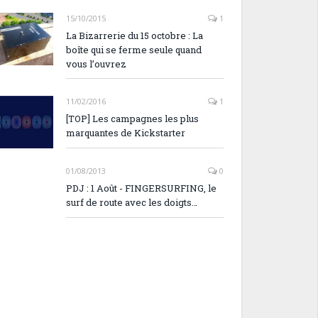
15/10/2015
1
La Bizarrerie du 15 octobre : La
boîte qui se ferme seule quand
vous l’ouvrez
11/02/2016
1
[TOP] Les campagnes les plus
marquantes de Kickstarter
01/08/2013
0
PDJ : 1 Août - FINGERSURFING, le
surf de route avec les doigts…