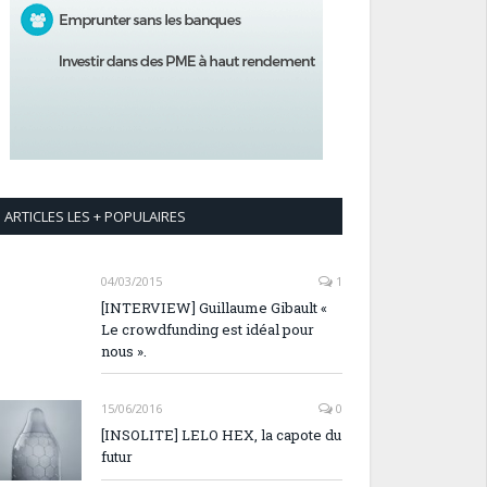
ARTICLES LES + POPULAIRES
04/03/2015
1
[INTERVIEW] Guillaume Gibault «
Le crowdfunding est idéal pour
nous ».
15/06/2016
0
[INSOLITE] LELO HEX, la capote du
futur