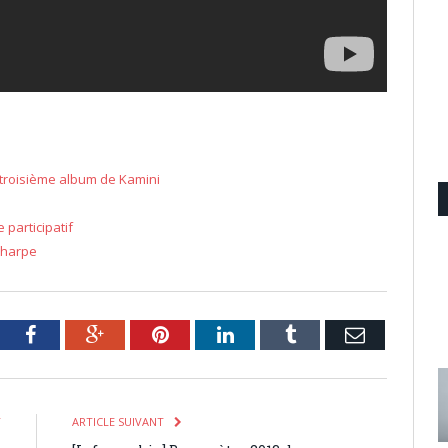
 troisième album de Kamini
 participatif
’harpe
tter
Facebook
Google+
Pinterest
LinkedIn
Tumblr
Email
T
ARTICLE SUIVANT