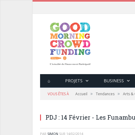
⌂
PROJETS
BUSINESS
»
»
VOUS ÊTES À
Accueil
Tendances
Arts & 
PDJ : 14 Février - Les Funamb
PAR
SIMON
SUR
14/02/2014