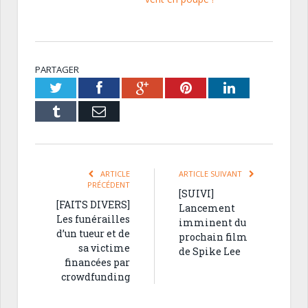
PARTAGER
Twitter
Facebook
Google+
Pinterest
LinkedIn
Tumblr
Email
ARTICLE
ARTICLE SUIVANT
PRÉCÉDENT
[SUIVI]
[FAITS DIVERS]
Lancement
Les funérailles
imminent du
d’un tueur et de
prochain film
sa victime
de Spike Lee
financées par
crowdfunding