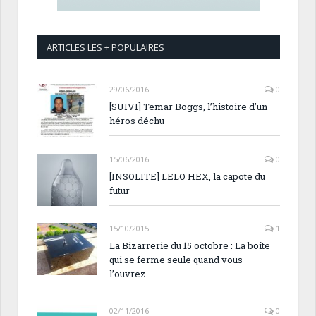
ARTICLES LES + POPULAIRES
29/06/2016
0
[SUIVI] Temar Boggs, l’histoire d’un
héros déchu
15/06/2016
0
[INSOLITE] LELO HEX, la capote du
futur
15/10/2015
1
La Bizarrerie du 15 octobre : La boîte
qui se ferme seule quand vous
l’ouvrez
02/11/2016
0