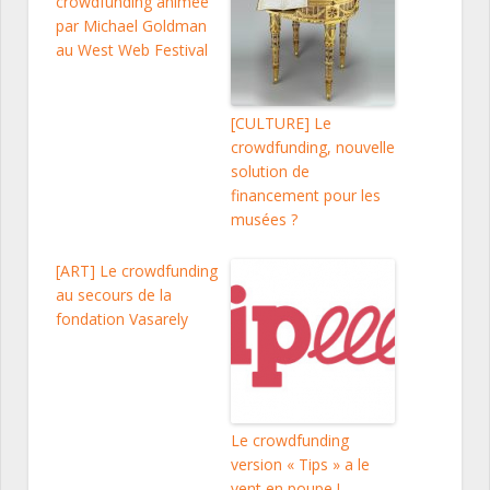
crowdfunding animée
par Michael Goldman
au West Web Festival
[CULTURE] Le
crowdfunding, nouvelle
solution de
financement pour les
musées ?
[ART] Le crowdfunding
au secours de la
fondation Vasarely
Le crowdfunding
version « Tips » a le
vent en poupe !