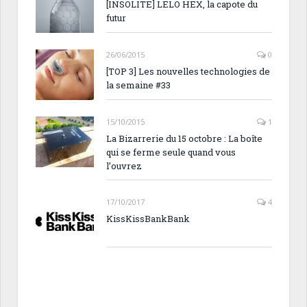
[INSOLITE] LELO HEX, la capote du
futur
26/06/2015
0
[TOP 3] Les nouvelles technologies de
la semaine #33
15/10/2015
1
La Bizarrerie du 15 octobre : La boîte
qui se ferme seule quand vous
l’ouvrez
17/10/2017
4
KissKissBankBank