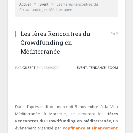
»
»
Accueil
Event
Les 1ères Rencontres du
Crowdfunding en Méditerranée
Les 1ères Rencontres du
0
Crowdfunding en
Méditerranée
PAR
GILBERT
SUR
22/09/2014
EVENT
,
TENDANCE
,
ZOOM
Dans l’après-midi du mercredi 5 novembre à la Villa
Méditerranée à Marseille, se tiendront les
1ères
Rencontres du Crowdfunding en Méditerranée
, un
évènement organisé par
Popfinance
et
Financement