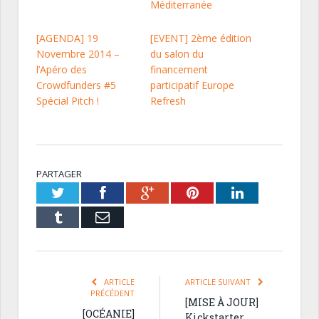
Méditerranée
[AGENDA] 19
[EVENT] 2ème édition
Novembre 2014 –
du salon du
l’Apéro des
financement
Crowdfunders #5
participatif Europe
Spécial Pitch !
Refresh
PARTAGER
Twitter
Facebook
Google+
Pinterest
LinkedIn
Tumblr
Email
ARTICLE
ARTICLE SUIVANT
PRÉCÉDENT
[MISE À JOUR]
[OCÉANIE]
Kickstarter