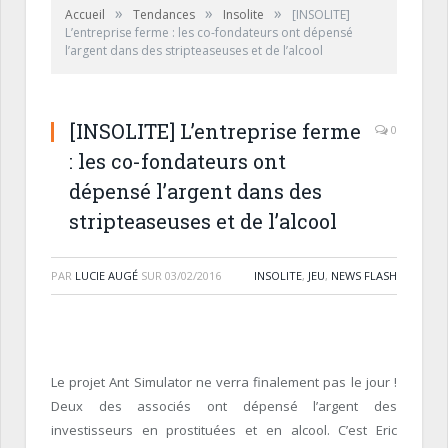
»
»
»
Accueil
Tendances
Insolite
[INSOLITE]
L’entreprise ferme : les co-fondateurs ont dépensé
l’argent dans des stripteaseuses et de l’alcool
[INSOLITE] L’entreprise ferme
0
: les co-fondateurs ont
dépensé l’argent dans des
stripteaseuses et de l’alcool
PAR
LUCIE AUGÉ
SUR
03/02/2016
INSOLITE
,
JEU
,
NEWS FLASH
Le projet Ant Simulator ne verra finalement pas le jour !
Deux des associés ont dépensé l’argent des
investisseurs en prostituées et en alcool. C’est Eric