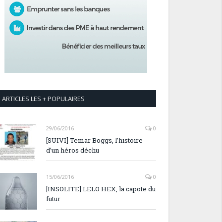
ARTICLES LES + POPULAIRES
29/06/2016
0
[SUIVI] Temar Boggs, l’histoire
d’un héros déchu
15/06/2016
0
[INSOLITE] LELO HEX, la capote du
futur