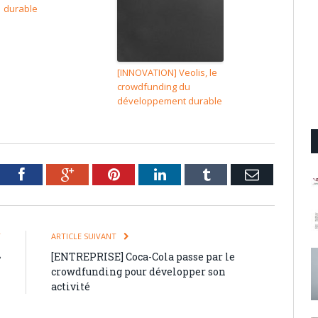
durable
[INNOVATION] Veolis, le
crowdfunding du
développement durable
tter
Facebook
Google+
Pinterest
LinkedIn
Tumblr
Email
T
ARTICLE SUIVANT
»
[ENTREPRISE] Coca-Cola passe par le
crowdfunding pour développer son
activité