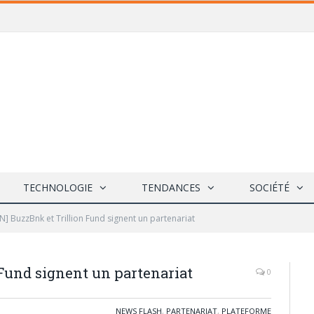
TECHNOLOGIE
TENDANCES
SOCIÉTÉ
N] BuzzBnk et Trillion Fund signent un partenariat
Fund signent un partenariat
0
NEWS FLASH
,
PARTENARIAT
,
PLATEFORME