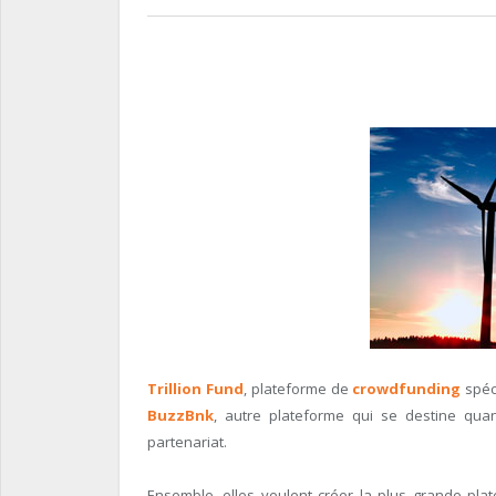
Trillion Fund
, plateforme de
crowdfunding
spéc
BuzzBnk
, autre plateforme qui se destine quan
partenariat.
Ensemble, elles veulent créer la plus grande pl