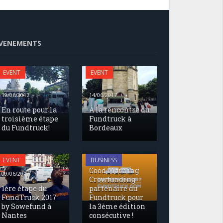
VENEMENTS
EVENT
EVENT
19/06/2017
14/06/2017
En route pour la
À la rencontre du
troisième étape
Fundtruck à
du Fundtruck!
Bordeaux
17/05/2017
EVENT
BUSINESS
Good Morning
09/06/2017
Crowfunding
1ère étape du
partenaire du
FundTruck 2017
Fundtruck pour
by Sowefund à
la 3ème édition
Nantes
consécutive !