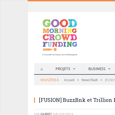
⌂
PROJETS
BUSINESS
»
»
VOUS ÊTES À
Accueil
News Flash
[FUSIO
[FUSION] BuzzBnk et Trillion 
PAR
GILBERT
SUR
22/07/2014