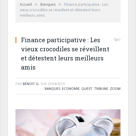
»
»
Accueil
Banques
Finance participative : Les
vieux crocodiles se réveillent et détestent leurs
meilleurs amis
Finance participative : Les
0
vieux crocodiles se réveillent
et détestent leurs meilleurs
amis
PAR
BENOIT G.
SUR
23/04/2014
BANQUES
,
ECONOMIE
,
GUEST
,
TRIBUNE
,
ZOOM