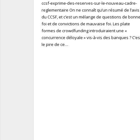
ccsf-exprime-des-reserves-sur-le-nouveau-cadre-
reglementaire On ne connaît qu’un résumé de l’avis
du CCSF, et c’est un mélange de questions de bonn
foi et de convictions de mauvaise foi. Les plate
formes de crowdfunding introduiraient une «
concurrence déloyale » vis-à-vis des banques ? C’es
le pire de ce…