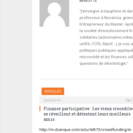
BENOIT G.
“J’enseigne à Dauphine et dan
professeur à Novancia, grande 
Entrepreneur du Master. Après
la société d’investissement F
solidaires (actionnaires initi
unifié, CCFD, Macif…). Je suis
politiques publiques appliquées
microcrédit et les finances so
questions de déontologie.”
BANQUES
23/04/2014
0
Finance participative : Les vieux crocodile
se réveillent et détestent leurs meilleurs
amis
http://m.cbanque.com/actu/44573/crowdfunding-le-