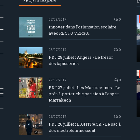
PROJETS DU JOUR
E
07/09/2017
0
Innover dans l’orientation scolaire
avec RECTO VERSOI
28/07/2017
0
PDJ 28 juillet : Angers - Le trésor
des tapisseries
27/07/2017
0
PDJ 27 juillet : Les Marrisiennes - Le
prêt-à-porter chic parisien à l’esprit
Marrakech
26/07/2017
0
PDJ 26 juillet : LIGHTPACK - Le sac à
dos électroluminescent