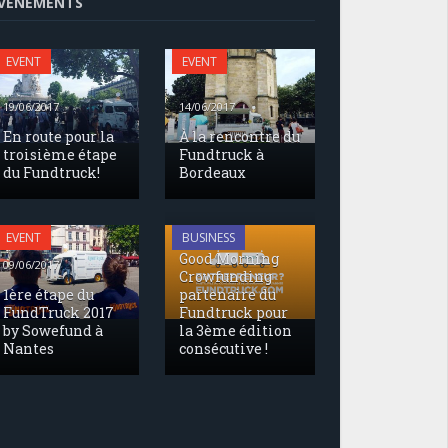
VENEMENTS
EVENT
EVENT
19/06/2017
14/06/2017
En route pour la
À la rencontre du
troisième étape
Fundtruck à
du Fundtruck!
Bordeaux
17/05/2017
EVENT
BUSINESS
Good Morning
09/06/2017
Crowfunding
1ère étape du
partenaire du
FundTruck 2017
Fundtruck pour
by Sowefund à
la 3ème édition
Nantes
consécutive !