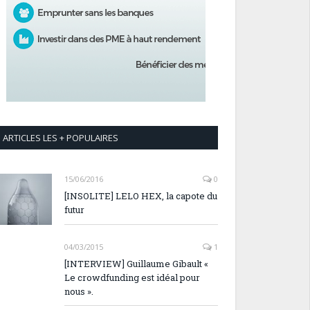
ARTICLES LES + POPULAIRES
15/06/2016
0
[INSOLITE] LELO HEX, la capote du
futur
04/03/2015
1
[INTERVIEW] Guillaume Gibault «
Le crowdfunding est idéal pour
nous ».