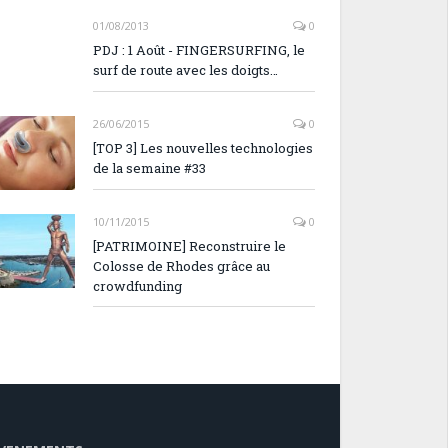
01/08/2013
0
PDJ : 1 Août - FINGERSURFING, le
surf de route avec les doigts…
26/06/2015
0
[TOP 3] Les nouvelles technologies
de la semaine #33
10/11/2015
0
[PATRIMOINE] Reconstruire le
Colosse de Rhodes grâce au
crowdfunding