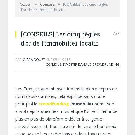
»
»
Accueil
Conseils
[CONSEILS] Les cinq règles
d’or de l’immobilier locatif
[CONSEILS] Les cinq règles
3
d’or de l’immobilier locatif
PAR
CLARA DOUET
SUR
05/11/2015
CONSEILS
,
INVESTIR DANS LE CROWDFUNDING
Les Français aiment investir dans la pierre depuis de
nombreuses années, cela explique sans doute
pourquoi le
crowdfunding
immobilier
prend son
envol depuis quelques mois et que l’on voit fleurir de
plus en plus de plateforme dédier à ce genre
d’investissement. Pour être sûr de faire le bon choix
et ne pas se lancer tête baisser dans l’aventure et