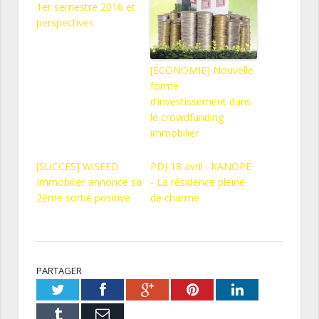
1er semestre 2016 et
perspectives
[ÉCONOMIE] Nouvelle
forme
d’investissement dans
le crowdfunding
immobilier
[SUCCÈS] WiSEED
PDJ 18 avril : KANOPÉ
Immobilier annonce sa
- La résidence pleine
2ème sortie positive
de charme
PARTAGER
Twitter
Facebook
Google+
Pinterest
LinkedIn
Tumblr
Email