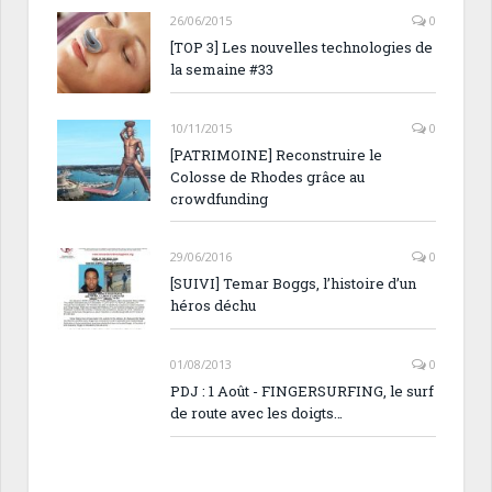
26/06/2015
0
[TOP 3] Les nouvelles technologies de
la semaine #33
10/11/2015
0
[PATRIMOINE] Reconstruire le
Colosse de Rhodes grâce au
crowdfunding
29/06/2016
0
[SUIVI] Temar Boggs, l’histoire d’un
héros déchu
01/08/2013
0
PDJ : 1 Août - FINGERSURFING, le surf
de route avec les doigts…