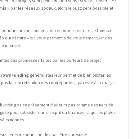
ment de projets sont pleins de bon sens : si vous construisez
mis »
par les réseaux sociaux, alors le buzz sera possible et
.
cependant aucun soutien concret pour construire ce fameux
idéo qui déchire » qui vous permettra de vous démarquer des
ême moment.
ntes des promesses faites par les porteurs de projet
 CrowdFunding
généralistes leur permet de bien piloter les
t pas la concrétisation des contreparties, qui reste à la charge
owdFunding ne se présentent d’ailleurs pas comme des tiers de
uïté peut subsister dans l’esprit du financeur à qui les plates-
r sélectionnés…
stisseurs inconnus ne doit pas être surestimé