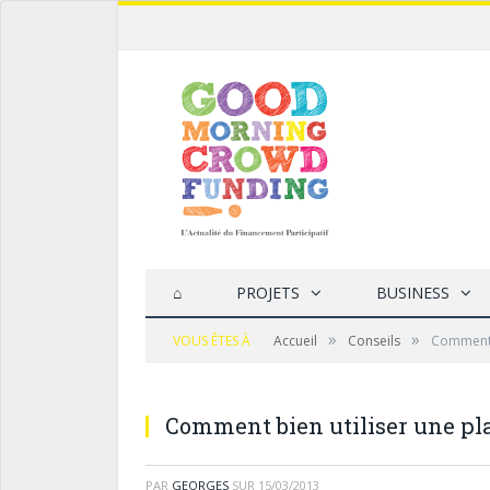
⌂
PROJETS
BUSINESS
»
»
VOUS ÊTES À
Accueil
Conseils
Comment 
Comment bien utiliser une p
PAR
GEORGES
SUR
15/03/2013