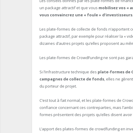
Les conseils donnés par les plate-formes de finance
un package attractif et que vous
mobilisez vos « a
vous convaincrez une « foule » d’investisseurs
Les plate-formes de collecte de fonds n’apportent 
package attractif, par exemple pour réaliser la « v
dizaines d’autres projets qu’elles proposent au m
Les plate-formes de CrowdFunding ne sont pas gara
Si l’infrastructure technique des
plate-formes de
campagnes de collecte de fonds
, elles ne gèren
du porteur de projet.
C’est tout à fait normal, et les plate-formes de Cr
confiance concernant ces contreparties, mais l’ambig
formes présentent des projets qu’elles disent avoi
L’apport des plates-formes de crowdfunding en inve