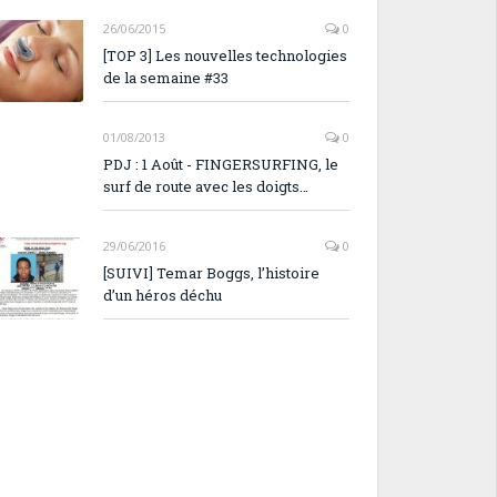
26/06/2015
0
[TOP 3] Les nouvelles technologies
de la semaine #33
01/08/2013
0
PDJ : 1 Août - FINGERSURFING, le
surf de route avec les doigts…
29/06/2016
0
[SUIVI] Temar Boggs, l’histoire
d’un héros déchu