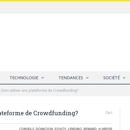
TECHNOLOGIE
TENDANCES
SOCIÉTÉ
bien utiliser une plateforme de Crowdfunding?
lateforme de Crowdfunding?
0
CONSEILS
,
DONATION
,
EQUITY
,
LENDING
,
REWARD
,
◎ MIPISE