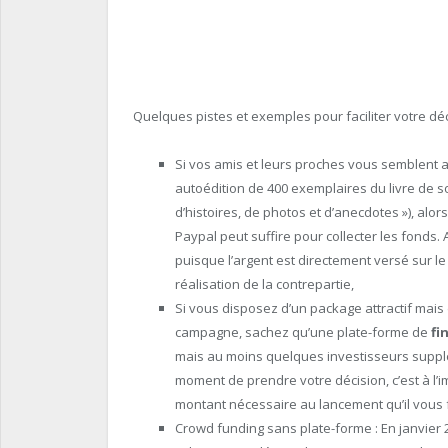
Quelques pistes et exemples pour faciliter votre dé
Si vos amis et leurs proches vous semblent a
autoédition de 400 exemplaires du livre de s
d’histoires, de photos et d’anecdotes »), alo
Paypal peut suffire pour collecter les fonds. 
puisque l’argent est directement versé sur l
réalisation de la contrepartie,
Si vous disposez d’un package attractif mais 
campagne, sachez qu’une plate-forme de
fi
mais au moins quelques investisseurs supplém
moment de prendre votre décision, c’est à l’i
montant nécessaire au lancement qu’il vous f
Crowd funding sans plate-forme : En janvier 2