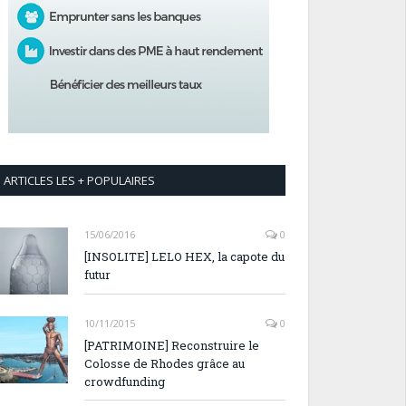
ARTICLES LES + POPULAIRES
15/06/2016
0
[INSOLITE] LELO HEX, la capote du
futur
10/11/2015
0
[PATRIMOINE] Reconstruire le
Colosse de Rhodes grâce au
crowdfunding