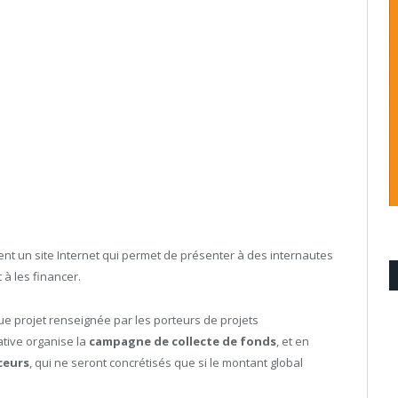
nt un site Internet qui permet de présenter à des internautes
 à les financer.
e projet renseignée par les porteurs de projets
ative organise la
campagne de collecte de fonds
, et en
ceurs
, qui ne seront concrétisés que si le montant global