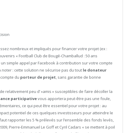
cision
ssez nombreux et impliqués pour financer votre projet (ex :
ouvenirs « Football Club de Bougé-Chamballud : 50 ans
rs un simple appel par Facebook à contribution sur votre compte
A noter : cette solution ne sécurise pas du tout
le donateur
e compte du
porteur de projet
, sans garantie de bonne
de relativement peu d’ »amis » susceptibles de faire décoller la
nance participative
vous apportera peut-être pas une foule,
entaires, ce qui peut être essentiel pour votre projet : au
mpact potentiel de ces quelques investisseurs pour atteindre le
aut rapporter les 5 % prélevés sur l’ensemble des fonds levés,
009, Pierre-Emmanuel Le Goff et Cyril Cadars « se mettent à poil