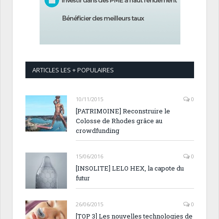
ARTICLES LES + POPULAIRES
10/11/2015
0
[PATRIMOINE] Reconstruire le
Colosse de Rhodes grâce au
crowdfunding
15/06/2016
0
[INSOLITE] LELO HEX, la capote du
futur
26/06/2015
0
[TOP 3] Les nouvelles technologies de