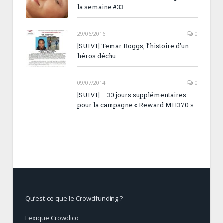
la semaine #33
29/06/2016
0
[SUIVI] Temar Boggs, l’histoire d’un
héros déchu
09/07/2014
0
[SUIVI] – 30 jours supplémentaires
pour la campagne « Reward MH370 »
Qu’est-ce que le Crowdfunding ?
Lexique Crowdico