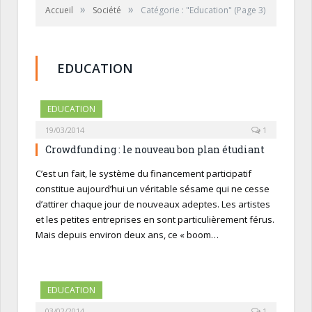
»
»
Accueil
Société
Catégorie : "Education"
(Page 3)
EDUCATION
EDUCATION
19/03/2014
1
Crowdfunding : le nouveau bon plan étudiant
C’est un fait, le système du financement participatif
constitue aujourd’hui un véritable sésame qui ne cesse
d’attirer chaque jour de nouveaux adeptes. Les artistes
et les petites entreprises en sont particulièrement férus.
Mais depuis environ deux ans, ce « boom…
EDUCATION
03/02/2014
1