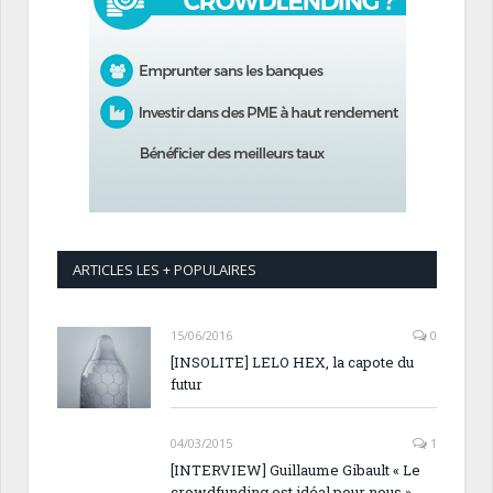
ARTICLES LES + POPULAIRES
15/06/2016
0
[INSOLITE] LELO HEX, la capote du
futur
04/03/2015
1
[INTERVIEW] Guillaume Gibault « Le
crowdfunding est idéal pour nous ».