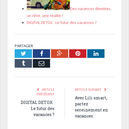
Des vacances illimitées,
un rêve, une réalité !
DIGITAL DETOX : Le futur des vacances ?
PARTAGER
Twitter
Facebook
Google+
Pinterest
LinkedIn
Tumblr
Email
ARTICLE
ARTICLE SUIVANT
PRÉCÉDENT
Avec Lili smart,
DIGITAL DETOX :
partez
Le futur des
sereinement en
vacances ?
vacances