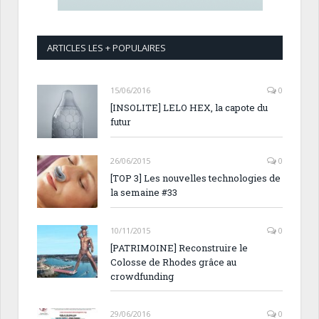
ARTICLES LES + POPULAIRES
15/06/2016
0
[INSOLITE] LELO HEX, la capote du
futur
26/06/2015
0
[TOP 3] Les nouvelles technologies de
la semaine #33
10/11/2015
0
[PATRIMOINE] Reconstruire le
Colosse de Rhodes grâce au
crowdfunding
29/06/2016
0