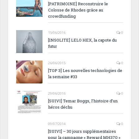
[PATRIMOINE] Reconstruire le
Colosse de Rhodes grâce au
crowdfunding
15/06/2016
0
[INSOLITE] LELO HEX, la capote du
futur
26/06/2015
0
[TOP 3] Les nouvelles technologies de
la semaine #33
29/06/2016
0
[SUIVI] Temar Boggs, l’histoire d’un
héros déchu
09/07/2014
0
[SUIVI] – 30 jours supplémentaires
pour la campagne « Reward MH370 »