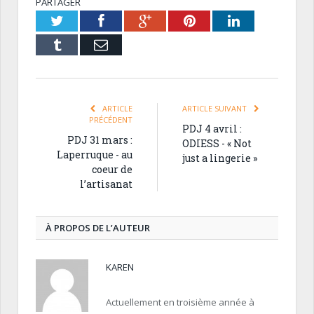
PARTAGER
Twitter
Facebook
Google+
Pinterest
LinkedIn
Tumblr
Email
ARTICLE
ARTICLE SUIVANT
PRÉCÉDENT
PDJ 4 avril :
PDJ 31 mars :
ODIESS - « Not
Laperruque - au
just a lingerie »
coeur de
l’artisanat
À PROPOS DE L’AUTEUR
KAREN
Actuellement en troisième année à