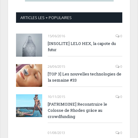
ARTICLES LES + POPULAIRES
15/06/2016
0
[INSOLITE] LELO HEX, la capote du
futur
26/06/2015
0
[TOP 3] Les nouvelles technologies de
la semaine #33
10/11/2015
0
[PATRIMOINE] Reconstruire le
Colosse de Rhodes grâce au
crowdfunding
01/08/2013
0