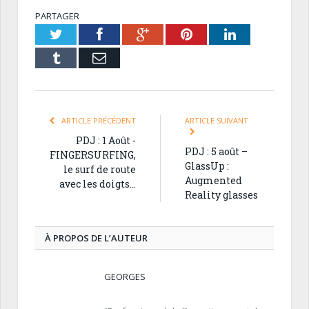
PARTAGER
Twitter
Facebook
Google+
Pinterest
LinkedIn
Tumblr
Email
ARTICLE PRÉCÉDENT
ARTICLE SUIVANT
PDJ : 1 Août -
PDJ : 5 août –
FINGERSURFING,
GlassUp :
le surf de route
Augmented
avec les doigts…
Reality glasses
À PROPOS DE L’AUTEUR
GEORGES