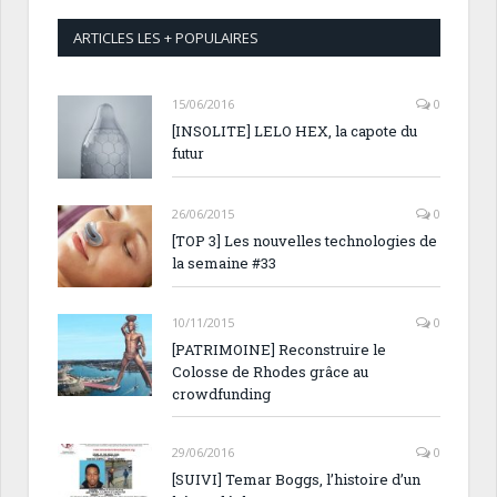
ARTICLES LES + POPULAIRES
15/06/2016
0
[INSOLITE] LELO HEX, la capote du
futur
26/06/2015
0
[TOP 3] Les nouvelles technologies de
la semaine #33
10/11/2015
0
[PATRIMOINE] Reconstruire le
Colosse de Rhodes grâce au
crowdfunding
29/06/2016
0
[SUIVI] Temar Boggs, l’histoire d’un