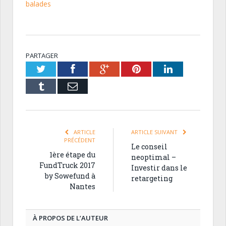
balades
PARTAGER
Twitter
Facebook
Google+
Pinterest
LinkedIn
Tumblr
Email
ARTICLE
ARTICLE SUIVANT
PRÉCÉDENT
Le conseil
1ère étape du
neoptimal –
FundTruck 2017
Investir dans le
by Sowefund à
retargeting
Nantes
À PROPOS DE L’AUTEUR