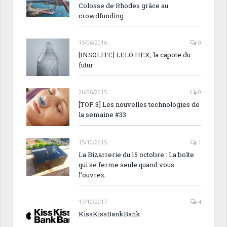
Colosse de Rhodes grâce au
crowdfunding
15/06/2016
0
[INSOLITE] LELO HEX, la capote du
futur
26/06/2015
0
[TOP 3] Les nouvelles technologies de
la semaine #33
15/10/2015
1
La Bizarrerie du 15 octobre : La boîte
qui se ferme seule quand vous
l’ouvrez
17/10/2017
4
KissKissBankBank