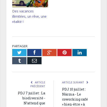
Des vacances
illimitées, un rêve, une
réalité !
PARTAGER
Twitter
Facebook
Google+
Pinterest
LinkedIn
Tumblr
Email
ARTICLE
ARTICLE SUIVANT
PRÉCÉDENT
PDJ 10 juillet :
PDJ 7 juillet : La
Närma - Le
biodiversité -
coworking café
N’attend que
« bien-être » à