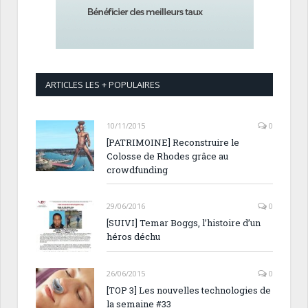
ARTICLES LES + POPULAIRES
10/11/2015
0
[PATRIMOINE] Reconstruire le
Colosse de Rhodes grâce au
crowdfunding
29/06/2016
0
[SUIVI] Temar Boggs, l’histoire d’un
héros déchu
26/06/2015
0
[TOP 3] Les nouvelles technologies de
la semaine #33