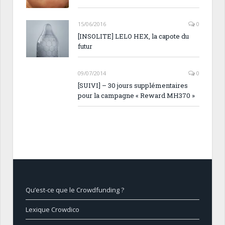
15/06/2016
0
[INSOLITE] LELO HEX, la capote du
futur
09/07/2014
0
[SUIVI] – 30 jours supplémentaires
pour la campagne « Reward MH370 »
Qu’est-ce que le Crowdfunding ?
Lexique Crowdico