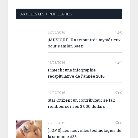
ARTICLES LES + POPULAIRES
27/06/2016
0
[MUSIQUE] Un retour très mystérieux
pour Damien Saez
11/08/2016
4
Fintech : une infographie
récapitulative de l’année 2016
19/07/2016
0
Star Citizen : un contributeur se fait
rembourser ses 3 000 dollars
26/06/2015
0
[TOP 3] Les nouvelles technologies de
la semaine #33