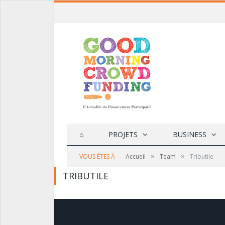
⌂
PROJETS
BUSINESS
»
»
VOUS ÊTES À
Accueil
Team
Tributile
TRIBUTILE