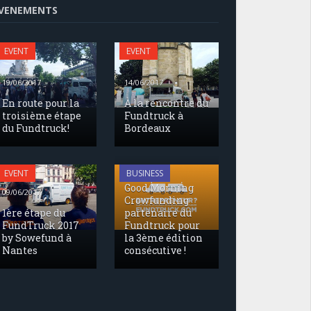
VENEMENTS
EVENT
EVENT
19/06/2017
14/06/2017
En route pour la
À la rencontre du
troisième étape
Fundtruck à
du Fundtruck!
Bordeaux
17/05/2017
EVENT
BUSINESS
Good Morning
09/06/2017
Crowfunding
1ère étape du
partenaire du
FundTruck 2017
Fundtruck pour
by Sowefund à
la 3ème édition
Nantes
consécutive !