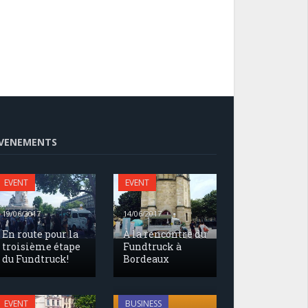
VENEMENTS
EVENT
EVENT
19/06/2017
14/06/2017
En route pour la
À la rencontre du
troisième étape
Fundtruck à
du Fundtruck!
Bordeaux
17/05/2017
EVENT
BUSINESS