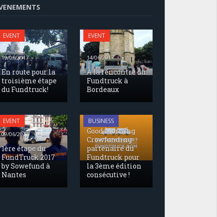
VENEMENTS
EVENT
EVENT
19/06/2017
14/06/2017
En route pour la
À la rencontre du
troisième étape
Fundtruck à
du Fundtruck!
Bordeaux
17/05/2017
EVENT
BUSINESS
Good Morning
09/06/2017
Crowfunding
1ère étape du
partenaire du
FundTruck 2017
Fundtruck pour
by Sowefund à
la 3ème édition
Nantes
consécutive !