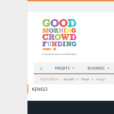
⌂
PROJETS
BUSINESS
»
»
VOUS ÊTES À
Accueil
Team
Kengo
KENGO