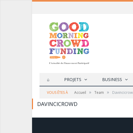
⌂
PROJETS
BUSINESS
»
»
VOUS ÊTES À
Accueil
Team
Davincicro
DAVINCICROWD