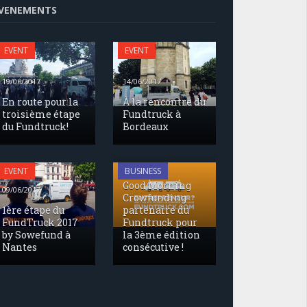
VENEMENTS
EVENT
EVENT
19/06/2017
14/06/2017
En route pour la
À la rencontre du
troisième étape
Fundtruck à
du Fundtruck!
Bordeaux
17/05/2017
EVENT
BUSINESS
Good Morning
09/06/2017
Crowfunding
1ère étape du
partenaire du
FundTruck 2017
Fundtruck pour
by Sowefund à
la 3ème édition
Nantes
consécutive !