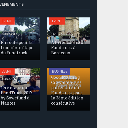
VENEMENTS
EVENT
EVENT
19/06/2017
14/06/2017
En route pour la
À la rencontre du
troisième étape
Fundtruck à
du Fundtruck!
Bordeaux
17/05/2017
EVENT
BUSINESS
Good Morning
09/06/2017
Crowfunding
1ère étape du
partenaire du
FundTruck 2017
Fundtruck pour
by Sowefund à
la 3ème édition
Nantes
consécutive !