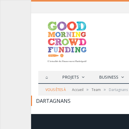
⌂
PROJETS
BUSINESS
»
»
VOUS ÊTES À
Accueil
Team
Dartagnans
DARTAGNANS