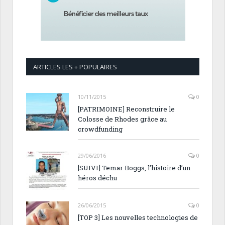
ARTICLES LES + POPULAIRES
10/11/2015
0
[PATRIMOINE] Reconstruire le
Colosse de Rhodes grâce au
crowdfunding
29/06/2016
0
[SUIVI] Temar Boggs, l’histoire d’un
héros déchu
26/06/2015
0
[TOP 3] Les nouvelles technologies de