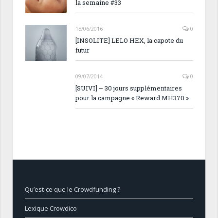
la semaine #33
15/06/2016
0
[INSOLITE] LELO HEX, la capote du
futur
09/07/2014
0
[SUIVI] – 30 jours supplémentaires
pour la campagne « Reward MH370 »
Qu’est-ce que le Crowdfunding ?
Lexique Crowdico