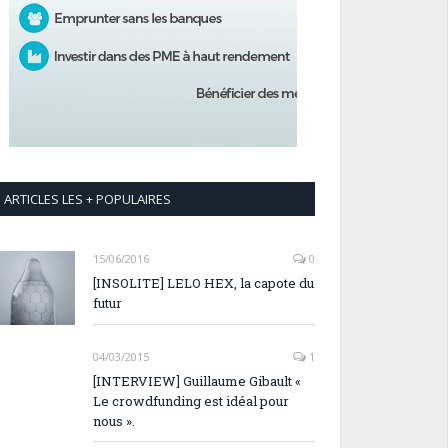
ARTICLES LES + POPULAIRES
15/06/2016
0
[INSOLITE] LELO HEX, la capote du
futur
04/03/2015
1
[INTERVIEW] Guillaume Gibault «
Le crowdfunding est idéal pour
nous ».