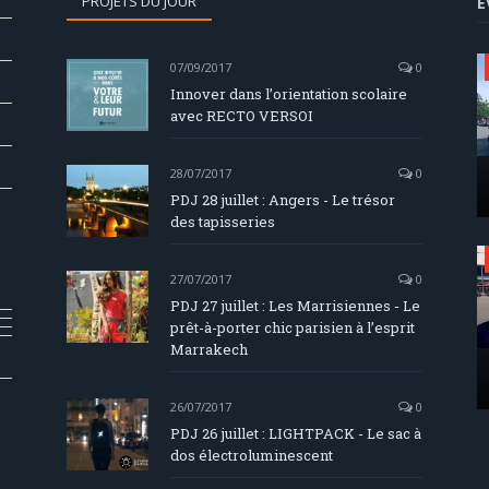
PROJETS DU JOUR
E
07/09/2017
0
Innover dans l’orientation scolaire
avec RECTO VERSOI
28/07/2017
0
PDJ 28 juillet : Angers - Le trésor
des tapisseries
27/07/2017
0
PDJ 27 juillet : Les Marrisiennes - Le
prêt-à-porter chic parisien à l’esprit
Marrakech
26/07/2017
0
PDJ 26 juillet : LIGHTPACK - Le sac à
dos électroluminescent