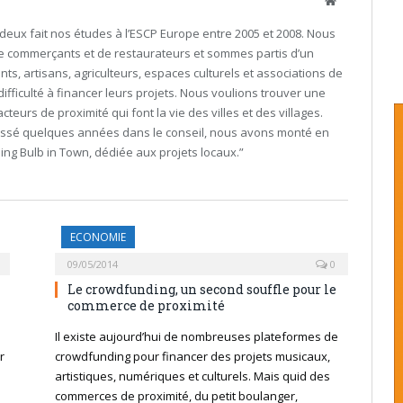
Site
Internet
deux fait nos études à l’ESCP Europe entre 2005 et 2008. Nous
 de commerçants et de restaurateurs et sommes partis d’un
ts, artisans, agriculteurs, espaces culturels et associations de
difficulté à financer leurs projets. Nous voulions trouver une
teurs de proximité qui font la vie des villes et des villages.
assé quelques années dans le conseil, nous avons monté en
ing Bulb in Town, dédiée aux projets locaux.”
ECONOMIE
09/05/2014
0
Le crowdfunding, un second souffle pour le
commerce de proximité
Il existe aujourd’hui de nombreuses plateformes de
r
crowdfunding pour financer des projets musicaux,
artistiques, numériques et culturels. Mais quid des
commerces de proximité, du petit boulanger,