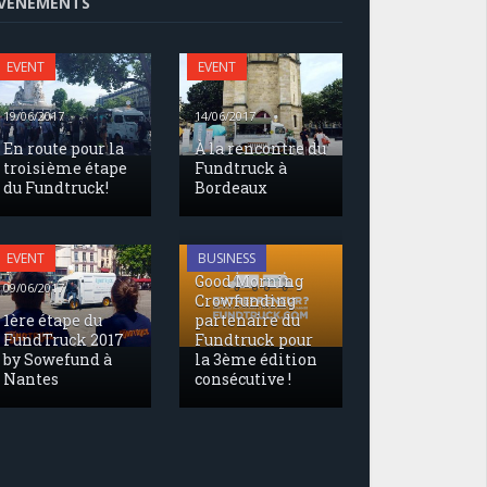
VENEMENTS
EVENT
EVENT
19/06/2017
14/06/2017
En route pour la
À la rencontre du
troisième étape
Fundtruck à
du Fundtruck!
Bordeaux
17/05/2017
EVENT
BUSINESS
Good Morning
09/06/2017
Crowfunding
1ère étape du
partenaire du
FundTruck 2017
Fundtruck pour
by Sowefund à
la 3ème édition
Nantes
consécutive !