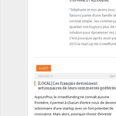
STÉPHANE ET ALEXANDRE
“Stéphane et moi avons tous 
faisons partie d’une famille
constat simple ; les commerçan
quartier ont toujours plus de 
solution pour dynamiser ces ac
C’est pourquoi après avoir p
2013 la start-up de crowdfund
GUEST
28/05/2014
0
[LOCAL] Les français deviennent
actionnaires de leurs commerces préférés
Aujourd’hui, le crowdfunding ne connaît aucune
frontière, il permet à chacun d’entre nous de deveni
actionnaire d’une startup avec un fort potentiel de
croissance. Mais alors, pourquoi choisir d’investir