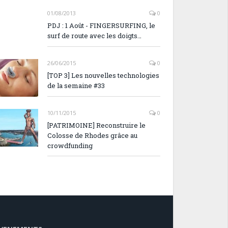
01/08/2013
0
PDJ : 1 Août - FINGERSURFING, le
surf de route avec les doigts…
26/06/2015
0
[TOP 3] Les nouvelles technologies
de la semaine #33
10/11/2015
0
[PATRIMOINE] Reconstruire le
Colosse de Rhodes grâce au
crowdfunding