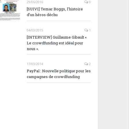
29/06/2016
0
[SUIVI] Temar Boggs, l’histoire
d’un héros déchu
04/03/2015
1
[INTERVIEW] Guillaume Gibault «
Le crowdfunding est idéal pour
nous ».
17/03/2014
2
PayPal : Nouvelle politique pour les
campagnes de crowdfunding