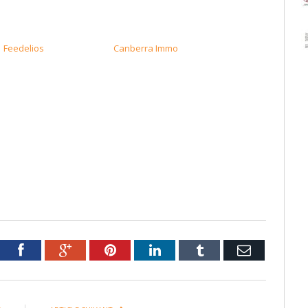
Feedelios
Canberra Immo
tter
Facebook
Google+
Pinterest
LinkedIn
Tumblr
Email