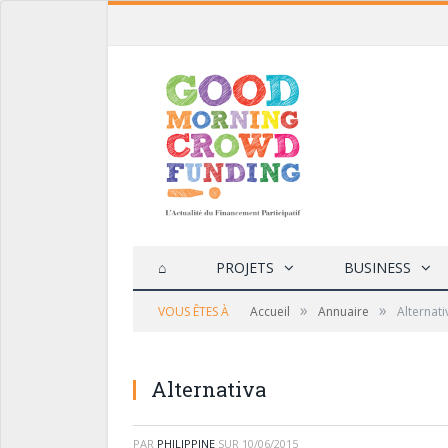
⌂
PROJETS
BUSINESS
»
»
VOUS ÊTES À
Accueil
Annuaire
Alternati
Alternativa
PAR
PHILIPPINE
SUR
10/06/2015