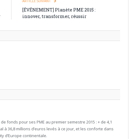
T
ARTICLE SUIVANT
n
[ÉVÉNEMENT] Planète PME 2015 :
y
innover, transformer, réussir
s de fonds pour ses PME au premier semestre 2015 : + de 4,1
tal à 36,8 millions d’euros levés à ce jour, et les conforte dans
ty d’Europe continentale.