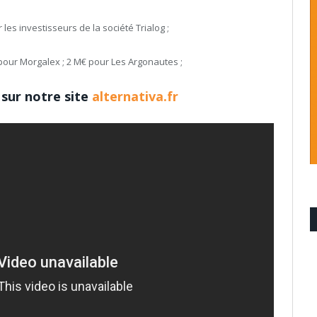
es investisseurs de la société Trialog ;
 pour Morgalex ; 2 M€ pour Les Argonautes ;
 sur notre site
alternativa.fr